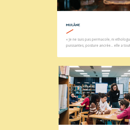
MULÂNE
« Je ne suis pas permacole, ni ethologue
puissantes, posture ancrée… elle a tout