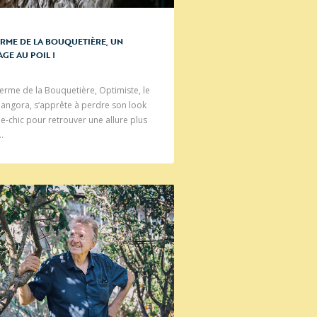
ERME DE LA BOUQUETIÈRE, UN
AGE AU POIL !
Ferme de la Bouquetière, Optimiste, le
angora, s‘apprête à perdre son look
e-chic pour retrouver une allure plus
…