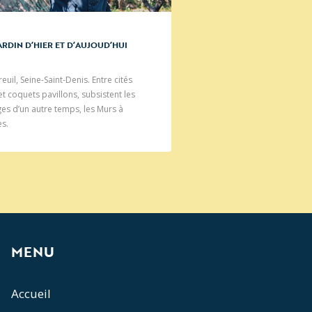
ARDIN D’HIER ET D’AUJOUD’HUI
euil, Seine-Saint-Denis. Entre cités
t coquets pavillons, subsistent les
ges d’un autre temps, les Murs à
s.
MENU
Accueil