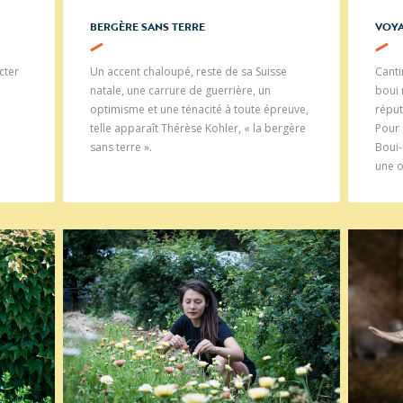
BERGÈRE SANS TERRE
VOYA
cter
Un accent chaloupé, reste de sa Suisse
Canti
natale, une carrure de guerrière, un
boui 
optimisme et une ténacité à toute épreuve,
réput
telle apparaît Thérèse Kohler, « la bergère
Pour 
sans terre ».
Boui-
une o