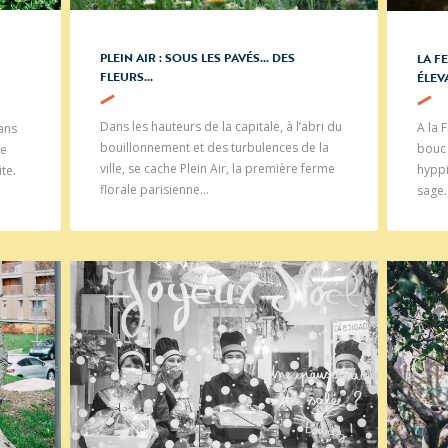
PLEIN AIR : SOUS LES PAVÉS… DES
LA F
FLEURS…
ÉLEV
Dans les hauteurs de la capitale, à l’abri du
A la 
dans
bouillonnement et des turbulences de la
bouc 
ne
ville, se cache Plein Air, la première ferme
hyppi
te.
florale parisienne…
sage