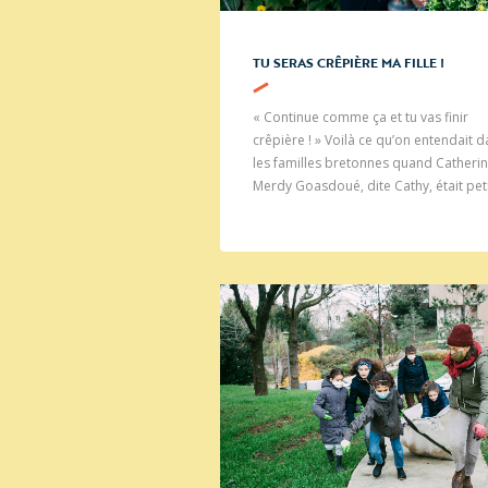
TU SERAS CRÊPIÈRE MA FILLE !
« Continue comme ça et tu vas finir
crêpière ! » Voilà ce qu’on entendait 
les familles bretonnes quand Catheri
Merdy Goasdoué, dite Cathy, était peti