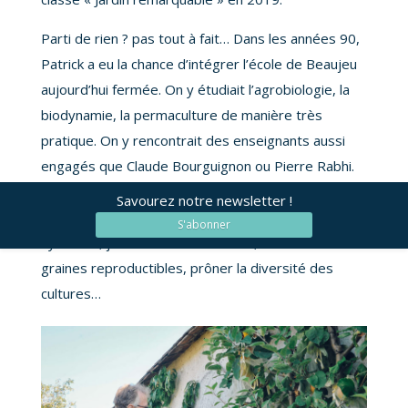
Parti de rien ? pas tout à fait… Dans les années 90,
Patrick a eu la chance d’intégrer l’école de Beaujeu
aujourd’hui fermée. On y étudiait l’agrobiologie, la
biodynamie, la permaculture de manière très
pratique. On y rencontrait des enseignants aussi
engagés que Claude Bourguignon ou Pierre Rabhi.
C’est cet héritage qui pousse aujourd’hui Patrick à
Savourez notre newsletter !
militer pour le bio, proscrire l’usage des chimies de
S'abonner
synthèse, jardiner avec les astres, utiliser des
graines reproductibles, prôner la diversité des
cultures…